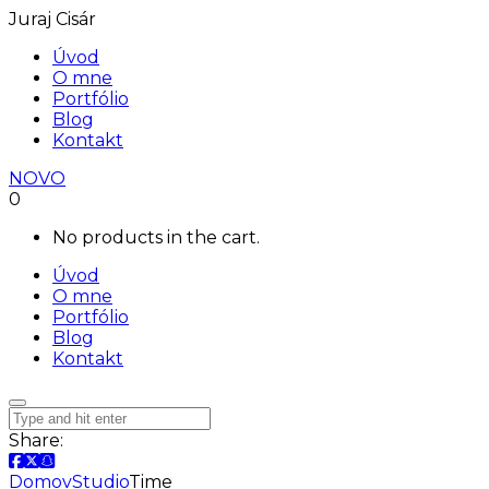
Juraj Cisár
Úvod
O mne
Portfólio
Blog
Kontakt
NOVO
0
No products in the cart.
Úvod
O mne
Portfólio
Blog
Kontakt
Share:
Domov
Studio
Time