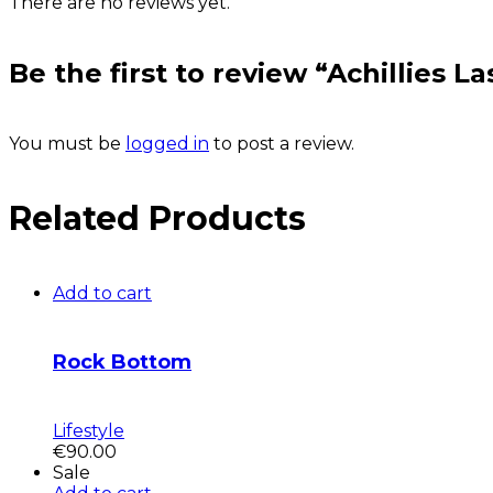
There are no reviews yet.
Be the first to review “Achillies L
You must be
logged in
to post a review.
Related Products
Add to cart
Rock Bottom
Lifestyle
€
90.00
Sale