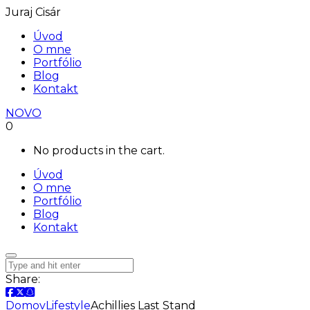
Juraj Cisár
Úvod
O mne
Portfólio
Blog
Kontakt
NOVO
0
No products in the cart.
Úvod
O mne
Portfólio
Blog
Kontakt
Share:
Domov
Lifestyle
Achillies Last Stand