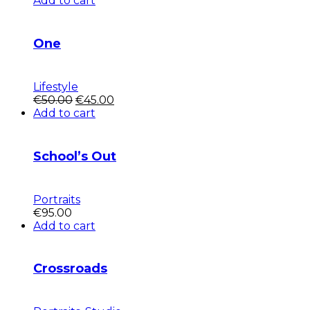
Add to cart
One
Lifestyle
Pôvodná
Aktuálna
€
50.00
€
45.00
cena
cena
Add to cart
bola:
je:
€50.00.
€45.00.
School’s Out
Portraits
€
95.00
Add to cart
Crossroads